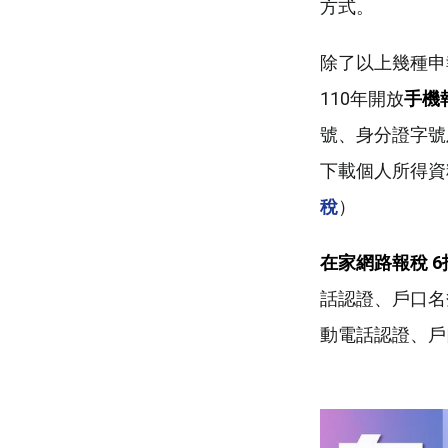
方式。
除了以上幾種申
110年開放
手機
號、身分證字號
下載個人所得資
稅
）
在家網路報稅 6
話認證、戶口名
動電話認證、戶