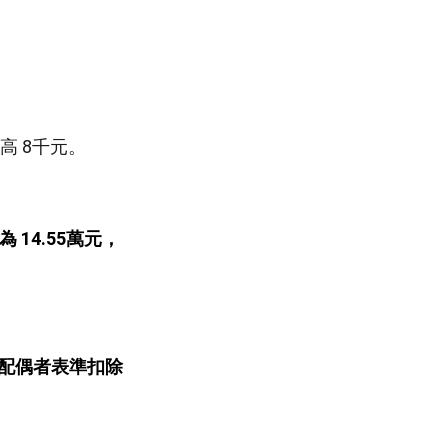
調高 8千元。
 14.55萬元
，
。
有配偶者表準扣除