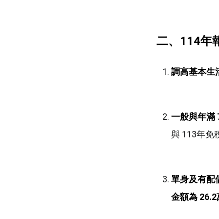
二、114
年
調高基本生
一般與年滿 
與 113年
單身及有配
金額為 26.