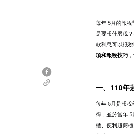
每年 5月的報
是要報什麼稅？
款利息可以抵稅
項和報稅技巧
，
一、110
年
每年 5月是報
得，並於當年 
櫃、便利超商櫃