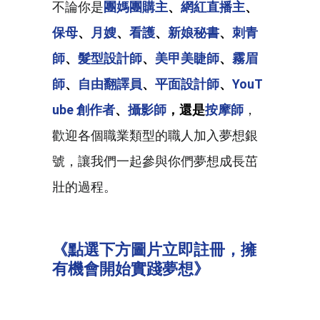
不論你是
團媽團購主
、
網紅直播主
、
保母
、
月嫂
、
看護
、
新娘秘書
、
刺青
師
、
髮型設計師
、
美甲美睫師
、
霧眉
師
、
自由翻譯員
、
平面設計師
、
YouT
ube 創作者
、
攝影師
，還是
按摩師
，
歡迎各個職業類型的職人加入夢想銀
號，讓我們一起參與你們夢想成長茁
壯的過程。
《點選下方圖片立即註冊，擁
有機會開始實踐夢想》