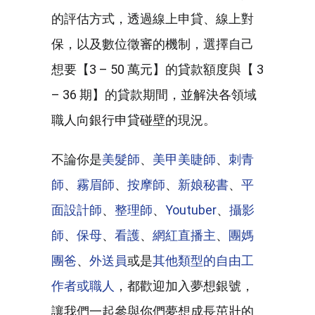
的評估方式，透過線上申貸、線上對
保，以及數位徵審的機制，選擇自己
想要【3 – 50 萬元】的貸款額度與【 3
– 36 期】的貸款期間，並解決各領域
職人向銀行申貸碰壁的現況。
不論你是
美髮師
、
美甲美睫師
、
刺青
師
、
霧眉師
、
按摩師
、
新娘秘書
、
平
面設計師
、
整理師
、
Youtuber
、
攝影
師
、
保母
、
看護
、
網紅直播主
、
團媽
團爸
、
外送員
或是
其他類型的自由工
作者或職人
，都歡迎加入夢想銀號，
讓我們一起參與你們夢想成長茁壯的