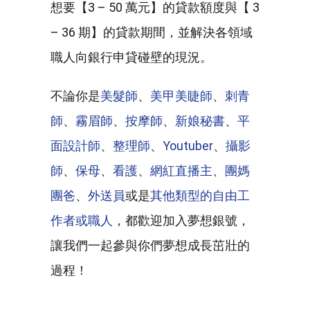
想要【3 – 50 萬元】的貸款額度與【 3
– 36 期】的貸款期間，並解決各領域
職人向銀行申貸碰壁的現況。
不論你是
美髮師
、
美甲美睫師
、
刺青
師
、
霧眉師
、
按摩師
、
新娘秘書
、
平
面設計師
、
整理師
、
Youtuber
、
攝影
師
、
保母
、
看護
、
網紅直播主
、
團媽
團爸
、
外送員
或是
其他類型的自由工
作者或職人
，都歡迎加入夢想銀號，
讓我們一起參與你們夢想成長茁壯的
過程！