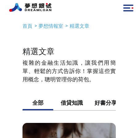
首頁
夢想情報室
精選文章
精選文章
複雜的金融生活知識，讓我們用簡
單、輕鬆的方式告訴你！掌握這些實
用概念，聰明管理你的荷包。
全部
借貸知識
好書分享
平