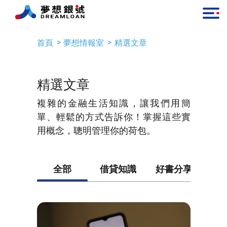
首頁
夢想情報室
精選文章
精選文章
複雜的金融生活知識，讓我們用簡
單、輕鬆的方式告訴你！掌握這些實
用概念，聰明管理你的荷包。
全部
借貸知識
好書分享
平