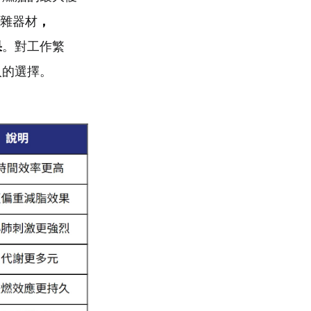
雜器材
，
果
。對工作繁
人的選擇。