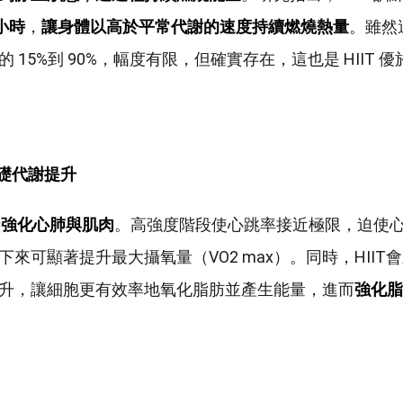
小時
，
讓身體以高於平常代謝的速度持續燃燒熱量
。雖然
 15%到 90%，幅度有限，但確實存在，這也是 HIIT 
礎代謝提升
時
強化心肺與肌肉
。高強度階段使心跳率接近極限，迫使
來可顯著提升最大攝氧量（VO2 max）。同時，HIIT
升，讓細胞更有效率地氧化脂肪並產生能量，進而
強化脂