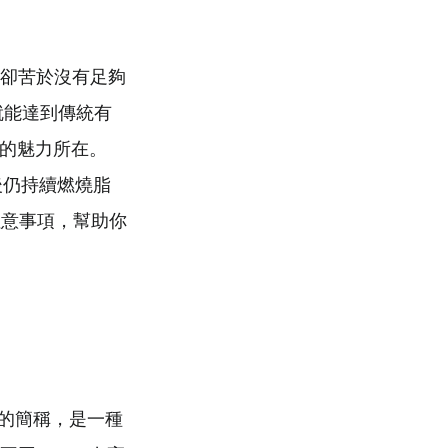
卻苦於沒有足夠
就能達到傳統有
）的魅力所在。
後仍持續燃燒脂
注意事項，幫助你
間歇訓練的簡稱，是一種