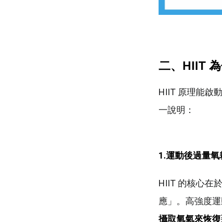
二、HIIT
為
HIIT 原理
一說明：
1.
運動後過量氧耗
HIIT 的核
應」。高強度運
攝取氧氣來恢復