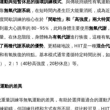
運動與短暫休息的循環訓練模式
。與傳統持續性有氧運動不
靠
無氧代謝系統
，在短時間內產生巨大能量消耗，成為近
度間歇訓練的核心在於
「間歇性」和「高強度」兩大特質
最大心跳率的 80 - 95％，此時身體主要使用
無氧代謝
量。在休息階段，身體轉為
有氧代謝
進行恢復，這種有氧
了兩種代謝系統的優勢
。更精確地說，HIIT是一種
混合代
和有氧恢復的特點。基本模式通常遵循特定時間比例，如 1
）、2：1（40秒高強度，20秒休息）等。
運動的差異
 與傳統重量訓練等無氧運動的差異，有助於選擇最適合的運動
練範疇，但訓練目標和方式有所不同。從比較可見，HIIT