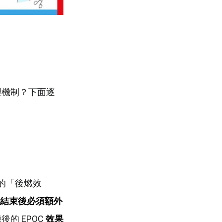
理機制？下面逐
稱的「後燃效
結束後必須額外
後的 EPOC
效果