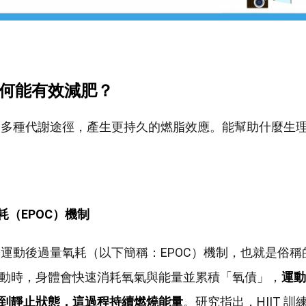
何能有效減肥？
能啟動多種代謝途徑，產生更持久的燃脂效應。能幫助什麼生
（EPOC
）機制
心在於運動後過量氧耗（以下簡稱：EPOC）機制，也就是俗
動時，身體會快速消耗氧氣與能量並累積「氧債」，
運動
到靜止狀態，這過程持續燃燒能量
。研究指出，HIIT 訓練