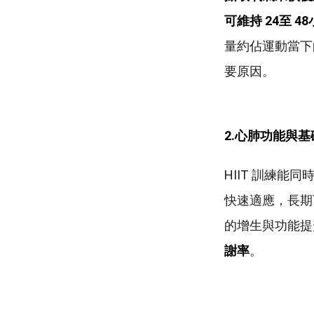
可維持 24
至 48
量約佔運動當下的
要原因。
2.
心肺功能與基
HIIT 訓練能同
快速適應，長期下
的增生與功能提
謝率
。