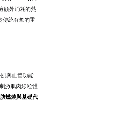
這額外消耗的熱
優於傳統有氧的重
心肌與血管功能
會刺激肌肉線粒體
肪燃燒與基礎代