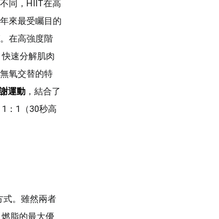
同，HIIT在高
年來最受矚目的
。在高強度階
，快速分解肌肉
無氧交替的特
謝運動
，結合了
：1（30秒高
方式。雖然兩者
 燃脂的最大優