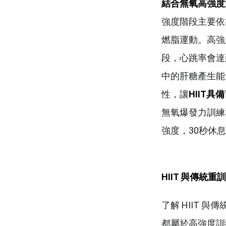
結合無氧高強度
強度階段主要依
燃脂運動。高強
段，心跳率會達到
中的肝糖產生能
性，讓
HIIT
具備
無氧爆發力訓練
強度，30秒休息
HIIT
與傳統重訓
了解 HIIT
都屬於高強度訓