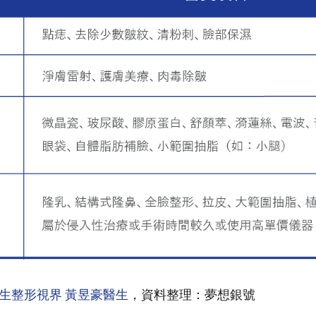
生整形視界 黃昱豪醫生
，資料整理：夢想銀號