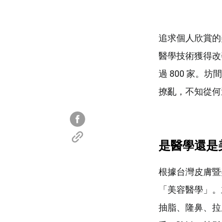
追求個人欣賞的
醫學技術獲得改
過 800 家
撩亂，不知從何
是醫學還是
根據台灣皮膚暨
「美容醫學」。
抽脂、隆鼻、拉