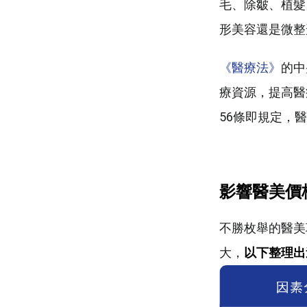
毛、除皺、植髮
形美容還是微整
《醫療法》
的中
療資源，提高醫
56條即規定，
影響醫美價
不勝枚舉的醫美
大，
以下整理出