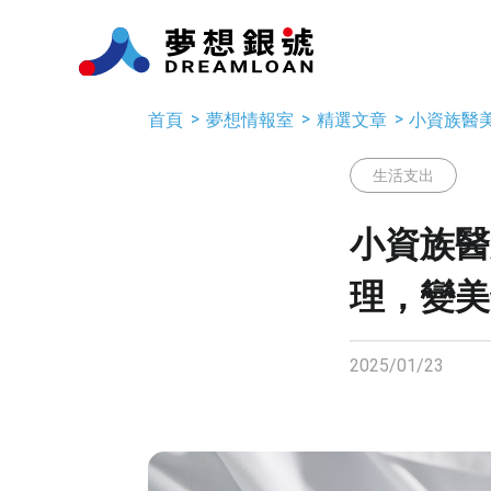
首頁
夢想情報室
精選文章
小資族醫
生活支出
小資族醫
理，變美
2025/01/23