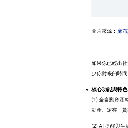
圖片來源：
麻布
如果你已經出社
少你對帳的時間
核心功能與特色
(1) 全自動
動產、定存、貸
(2) AI 提