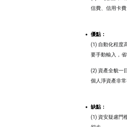
信費、信用卡費
優點：
(1) 自動化
要手動輸入，省
(2) 資產全
個人淨資產非常
缺點：
(1) 資安疑