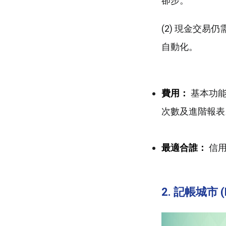
卻步。
(2) 現金交
自動化。
費用：
基本功能
次數及進階報表
最適合誰：
信用
2. 記帳城市