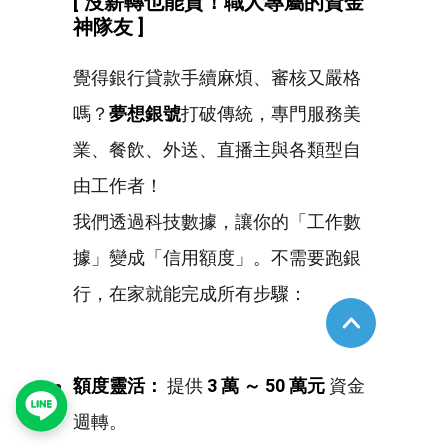
[
沒薪轉也能貸！職人專屬的資金
神隊友 ]
覺得銀行貸款手續麻煩、審核又嚴格
嗎？
夢想銀號
打破傳統，專門服務美
業、餐飲、外送、直播主與各類型自
由工作者！
我們透過科技數據，讓你的「工作數
據」變成「信用額度」。不需要跑銀
行，在家就能完成所有步驟：
額度靈活：
提供
3
萬
～ 50
萬元
資金
週轉。