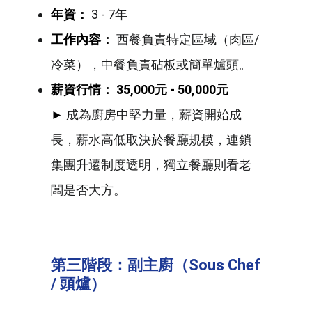
年資：
3 - 7年
工作內容：
西餐負責特定區域（肉區/
冷菜），中餐負責砧板或簡單爐頭。
薪資行情：
35,000元 - 50,000元
►
成為廚房中堅力量，薪資開始成
長，薪水高低取決於餐廳規模，連鎖
集團升遷制度透明，獨立餐廳則看老
闆是否大方。
第三階段：副主廚（Sous Chef
/
頭爐）