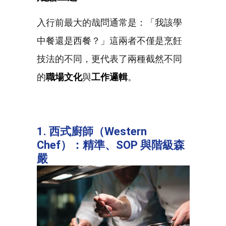
入行前最大的哉問通常是：「我該學
中餐還是西餐？」這兩者不僅是烹飪
技法的不同，更代表了兩種截然不同
的
職場文化
與
工作邏輯
。
1. 西式廚師（Western
Chef）：精準、SOP 與階級森
嚴