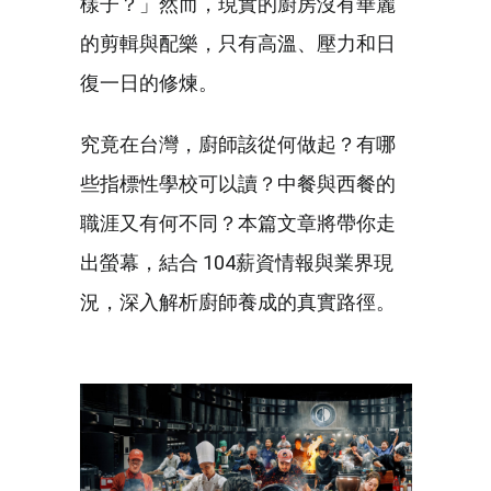
樣子？」然而，現實的廚房沒有華麗
的剪輯與配樂，只有高溫、壓力和日
復一日的修煉。
究竟在台灣，廚師該從何做起？有哪
些指標性學校可以讀？中餐與西餐的
職涯又有何不同？本篇文章將帶你走
出螢幕，結合 104薪資情報與業界現
況，深入解析廚師養成的真實路徑。