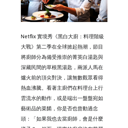
Netflix 實境秀《黑白大廚：料理階級
大戰》第二季在全球掀起熱潮，節目
將廚師分為備受推崇的菁英白湯匙與
深藏民間的草根黑湯匙，兩派人馬在
爐火前的頂尖對決，讓無數觀眾看得
熱血沸騰。看著主廚們在料理台上行
雲流水的動作，或是端出一盤盤宛如
藝術品的菜餚，你是否也曾動過念
頭：「如果我也去當廚師，會是什麼