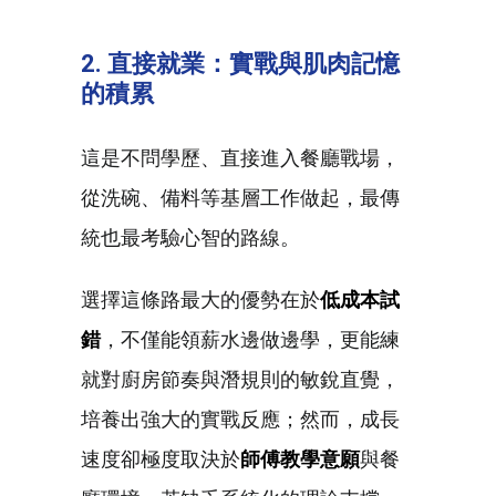
2.
直接就業：實戰與肌肉記憶
的積累
這是不問學歷、直接進入餐廳戰場，
從洗碗、備料等基層工作做起，最傳
統也最考驗心智的路線。
選擇這條路最大的優勢在於
低成本試
錯
，不僅能領薪水邊做邊學，更能練
就對廚房節奏與潛規則的敏銳直覺，
培養出強大的實戰反應；然而，成長
速度卻極度取決於
師傅教學意願
與餐