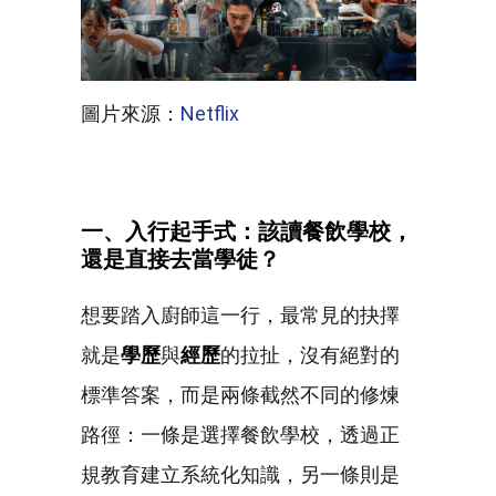
圖片來源：
Netflix
一、入行起手式：該讀餐飲學校，
還是直接去當學徒？
想要踏入廚師這一行，最常見的抉擇
就是
學歷
與
經歷
的拉扯，沒有絕對的
標準答案，而是兩條截然不同的修煉
路徑：一條是選擇餐飲學校，透過正
規教育建立系統化知識，另一條則是