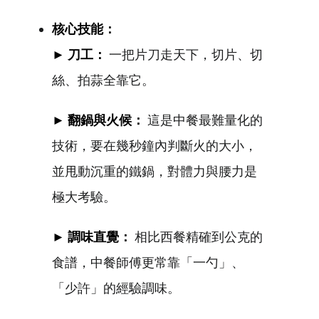
核心技能：
► 刀工：
一把片刀走天下，切片、切
絲、拍蒜全靠它。
► 翻鍋與火候：
這是中餐最難量化的
技術，要在幾秒鐘內判斷火的大小，
並甩動沉重的鐵鍋，對體力與腰力是
極大考驗。
► 調味直覺：
相比西餐精確到公克的
食譜，中餐師傅更常靠「一勺」、
「少許」的經驗調味。