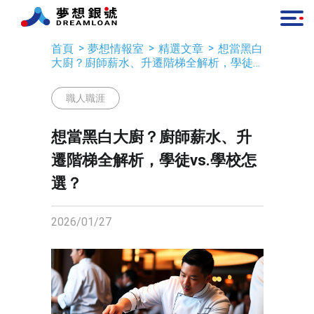
首頁
夢想情報室
精選文章
想當黑白
大廚？廚師薪水、升遷階梯全解析，學徒
vs.學校怎選？
職人職涯
想當黑白大廚？廚師薪水、升
遷階梯全解析，學徒vs.學校怎
選？
2026/01/27