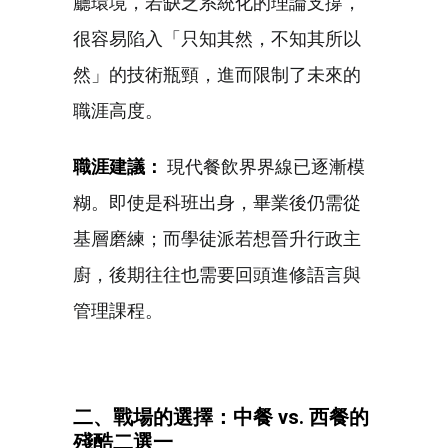
廳環境，若缺乏系統化的理論支撐，
很容易陷入「只知其然，不知其所以
然」的技術瓶頸，進而限制了未來的
職涯高度。
職涯建議：
現代餐飲界界線已逐漸模
糊。即使是科班出身，畢業後仍需從
基層磨練；而學徒派若想晉升行政主
廚，後期往往也需要回頭進修語言與
管理課程。
二、戰場的選擇：中餐 vs.
西餐的
殘酷二選一