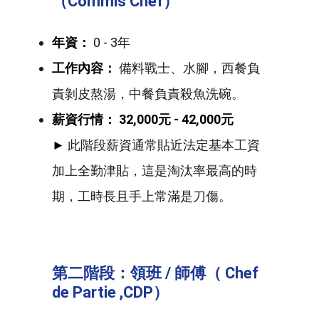
（Commis Chef）
年資：
0 - 3年
工作內容：
備料戰士、水腳，西餐負
責剝皮熬湯，中餐負責殺魚洗碗。
薪資行情：
32,000元 - 42,000元
►
此階段薪資通常貼近法定基本工資
加上全勤津貼，這是淘汰率最高的時
期，工時長且手上常滿是刀傷。
第二階段：領班 / 師傅（ Chef
de Partie ,CDP）