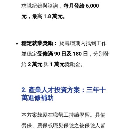
求職紀錄與諮詢，
每月發給 6,000
元，最高 1.8 萬元。
穩定就業獎勵：
於尋職期內找到工作
並穩定
受僱滿 90 日及 180 日
，分別發
給
2 萬元
與
1 萬元
獎勵金。
2. 產業人才投資方案：三年十
萬進修補助
本方案鼓勵在職勞工持續學習。具備
勞保、農保或職災保險之被保險人皆