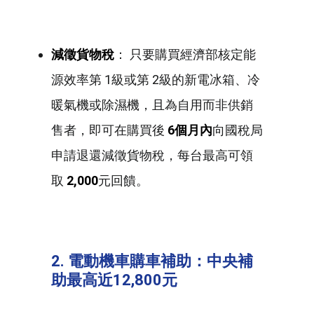
減徵貨物稅
： 只要購買經濟部核定能
源效率第 1級或第 2級的新電冰箱、冷
暖氣機或除濕機，且為自用而非供銷
售者，即可在購買後
6個月內
向國稅局
申請退還減徵貨物稅，每台最高可領
取
2,000
元回饋。
2. 電動機車購車補助：中央補
助最高近12,800元