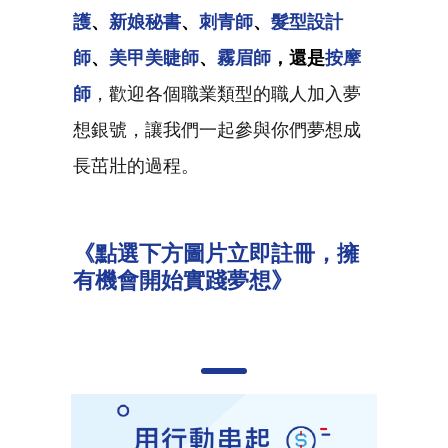
護
、
新娘秘書
、
刺青師
、
髮型設計
師
、
美甲美睫師
、
霧眉師
，還是
按摩
師
，歡迎各個職業類型的職人加入夢
想銀號，讓我們一起參與你們夢想成
長茁壯的過程。
《
點選下方圖片立即註冊，擁
有機會開始實踐夢想》