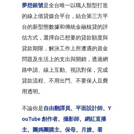
夢想銀號
是全台唯一以職人類型打造
的線上借貸媒合平台，結合第三方平
台的新型態數據和傳統金融核貸的評
估方式，選擇自己想要的貸款額度與
貸款期限，解決工作上所遭遇的資金
問題及生活上的支出與開銷，透過網
路申請、線上互動、視訊對保，完成
貸款流程、不用出門、不要保人且費
用透明。
不論你是
自由翻譯員
、
平面設計師
、
Y
ouTube 創作者
、
攝影師
、
網紅直播
主
、
團媽團購主
、
保母
、
月嫂
、
看